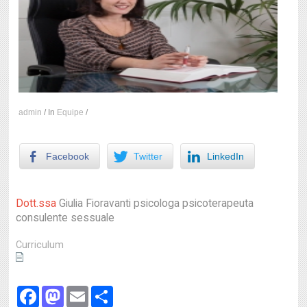
admin
/
In
Equipe
/
Facebook
Twitter
LinkedIn
Dott.ssa
Giulia Fioravanti
psicologa psicoterapeuta
consulente sessuale
Curriculum
Facebook
Mastodon
Email
Share