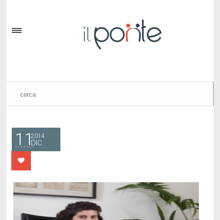
11
2014
DIC