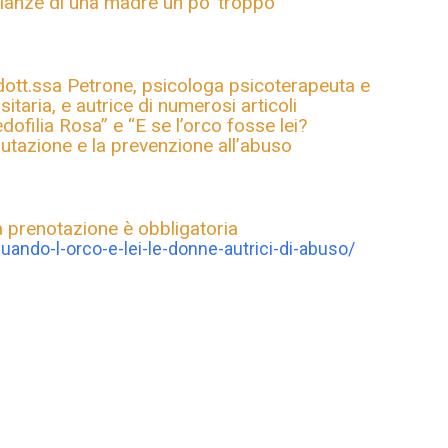
ianze di una madre un po’ troppo
dott.ssa Petrone, psicologa psicoterapeuta e
taria, e autrice di numerosi articoli
edofilia Rosa” e “E se l’orco fosse lei?
valutazione e la prevenzione all’abuso
la prenotazione è obbligatoria
uando-l-orco-e-lei-le-donne-
autrici-di-abuso/