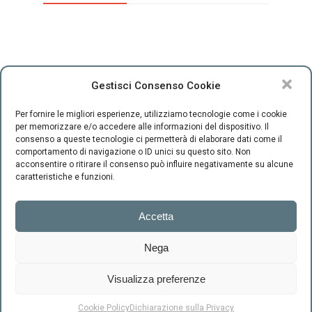
Gestisci Consenso Cookie
Per fornire le migliori esperienze, utilizziamo tecnologie come i cookie
per memorizzare e/o accedere alle informazioni del dispositivo. Il
consenso a queste tecnologie ci permetterà di elaborare dati come il
comportamento di navigazione o ID unici su questo sito. Non
CENTRO INTEGRATO DI SESSUOLOGIA "il Ponte" - C.F.
acconsentire o ritirare il consenso può influire negativamente su alcune
94220800489 -
-
Cookie Policy
Privacy
caratteristiche e funzioni.
Firenze
Accetta
Via Scipione
Ammirato, 37
Nega
+39.055.663992
info@centroilponte.com
Visualizza preferenze
RICHIEDI UN CONSULTO
Cookie Policy
Dichiarazione sulla Privacy