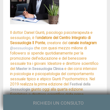
Il dottor Daniel Giunti, psicologo psicoterapeuta e
sessuologo, è f
ondatore del Centro Integrato di
Sessuologia Il Ponte
, creatore del
canale instagram
che con quasi mezzo milione di
@sessuologia
followers si spende quotidianamente per la
promozione dell’educazione e del benessere
sessuale tra i giovani. Ideatore e direttore scientifico
del
e dei corsi intensivi
Master in Sessuologia Clinica
in psicologia e psicopatologia del comportamento
sessuale tipico e atipico Giunti Psychometrics. Nel
2019 realizza la prima edizione del
Festival della
giunto oggi alla quarta edizione.
Sessuologia
Fondatore e direttore scientifico della prima
piattaforma per consulenze sessuologiche online
RICHIEDI UN CONSULTO
miosessuologo.it