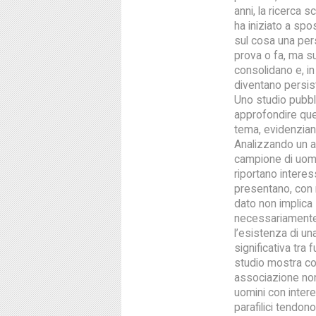
anni, la ricerca sc
ha iniziato a spo
sul cosa una pe
prova o fa, ma su
consolidano e, in 
diventano persis
Uno studio pubbl
approfondire qu
tema, evidenziand
Analizzando un 
campione di uomi
riportano interess
presentano, con 
dato non implica
necessariamente 
l’esistenza di un
significativa tra
studio mostra c
associazione non 
uomini con inter
parafilici tendon