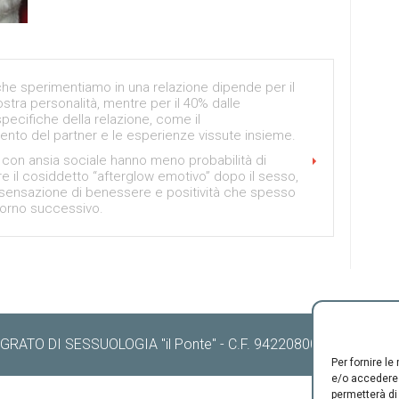
che sperimentiamo in una relazione dipende per il
stra personalità, mentre per il 40% dalle
pecifiche della relazione, come il
to del partner e le esperienze vissute insieme.
con ansia sociale hanno meno probabilità di
e il cosiddetto “afterglow emotivo” dopo il sesso,
 sensazione di benessere e positività che spesso
giorno successivo.
RATO DI SESSUOLOGIA "il Ponte" - C.F. 94220800489 -
Cookie 
Per fornire l
e/o accedere 
permetterà di