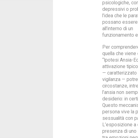
psicologiche, co
depressivi o pro
l’idea che le para
possano essere 
all’interno di un
funzionamento 
Per comprendere
quella che viene 
“Ipotesi Ansia-Ec
attivazione tipico
— caratterizzato 
vigilanza — potre
circostanze, intre
l’ansia non sempr
desiderio: in cert
Questo meccanis
persona vive la p
sessualità con pa
L’esposizione a d
presenza di uno 
tra emozioni neg