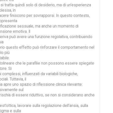
si tratta quindi solo di desiderio, ma di un’esperienza
lessa, in
iacere finiscono per sovrapporsi. In questo contesto,
appresenta
tificazione sessuale, ma anche un momento di
ensione emotiva. Il
deriva può avere una funzione regolativa, contribuendo
sia
rio questo effetto può rinforzare il comportamento nel
lo più
abile.
tolineare che le parafilie non possono essere spiegate
tore. Si
 complessi, influenzati da variabili biologiche,
iali. Tuttavia, il
a apre uno spazio di riflessione clinica rilevante:
usivamente sul
schia di essere riduttivo, se non si considerano anche
est’ottica, lavorare sulla regolazione dell’ansia, sulla
tigma e sulla