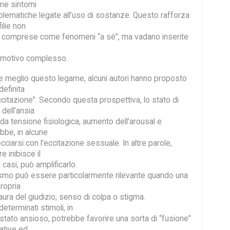
me sintomi
blematiche legate all’uso di sostanze. Questo rafforza
filie non
comprese come fenomeni “a sé”, ma vadano inserite
emotivo complesso.
 meglio questo legame, alcuni autori hanno proposto
definita
citazione”. Secondo questa prospettiva, lo stato di
 dell’ansia
da tensione fisiologica, aumento dell’arousal e
bbe, in alcune
cciarsi con l’eccitazione sessuale. In altre parole,
e inibisce il
i casi, può amplificarlo.
mo può essere particolarmente rilevante quando una
ropria
ura del giudizio, senso di colpa o stigma.
eterminati stimoli, in
stato ansioso, potrebbe favorire una sorta di “fusione”
ative ed