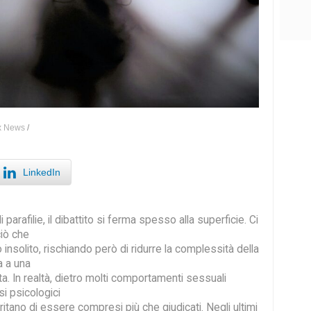
x News
/
LinkedIn
 parafilie, il dibattito si ferma spesso alla superficie. Ci
ciò che
 insolito, rischiando però di ridurre la complessità della
a a una
a. In realtà, dietro molti comportamenti sessuali
i psicologici
itano di essere compresi più che giudicati. Negli ultimi