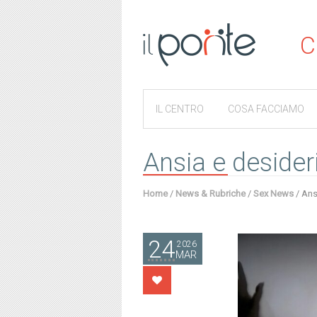
C
IL CENTRO
COSA FACCIAMO
Ansia e desider
Home
/
News & Rubriche
/
Sex News
/
Ans
24
2026
MAR