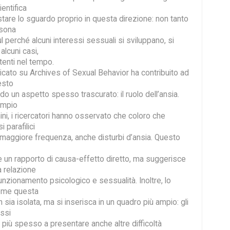
ientifica
stare lo sguardo proprio in questa direzione: non tanto
rsona
l perché alcuni interessi sessuali si sviluppano, si
alcuni casi,
tenti nel tempo.
icato su Archives of Sexual Behavior ha contribuito ad
esto
o un aspetto spesso trascurato: il ruolo dell’ansia.
ampio
ni, i ricercatori hanno osservato che coloro che
i parafilici
maggiore frequenza, anche disturbi d’ansia. Questo
un rapporto di causa-effetto diretto, ma suggerisce
a relazione
 funzionamento psicologico e sessualità. Inoltre, lo
ome questa
sia isolata, ma si inserisca in un quadro più ampio: gli
essi
o più spesso a presentare anche altre difficoltà