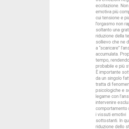
eccitazione. Non 
emotiva più comp
cui tensione e p
l’orgasmo non r
soltanto una gra
riduzione della t
sollievo che ne 
a “scaricare” l’an
accumulata. Prop
tempo, rendendo
probabile e più st
È importante sot
da un singolo fat
tratta di fenomeni
psicologiche e soc
legame con l’ansi
intervenire escl
comportamento ri
i vissuti emotivi
sottostanti. In qu
riduzione dello s