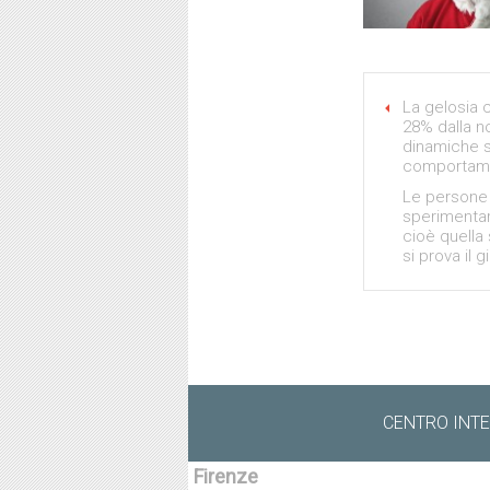
La gelosia 
28% dalla no
dinamiche s
comportamen
Le persone 
sperimentar
cioè quella
si prova il 
CENTRO INTEG
Firenze